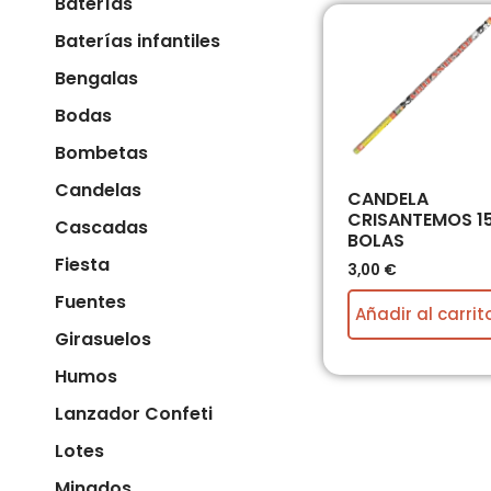
Baterías
Baterías infantiles
Bengalas
Bodas
Bombetas
Candelas
CANDELA
CRISANTEMOS 1
Cascadas
BOLAS
Fiesta
3,00
€
Fuentes
Añadir al carrit
Girasuelos
Humos
Lanzador Confeti
Lotes
Minados