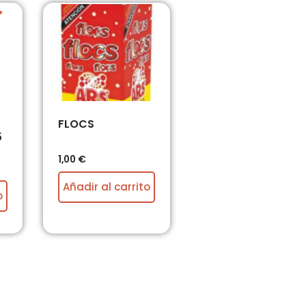
FLOCS
5
1,00
€
Añadir al carrito
o