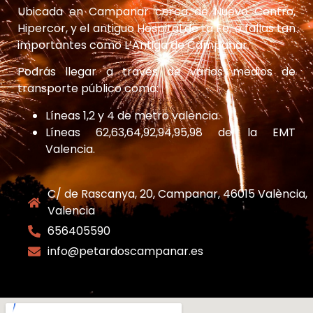
Ubicada en Campanar cerca de Nuevo Centro,
Hipercor, y el antiguo Hospital de La Fe, o fallas tan
importantes como L’Antiga de Campanar.
Podrás llegar a través de varios medios de
transporte público como:
Líneas 1,2 y 4 de metro valencia.
Líneas 62,63,64,92,94,95,98 de la EMT
Valencia.
C/ de Rascanya, 20, Campanar, 46015 València,
Valencia
656405590
info@petardoscampanar.es