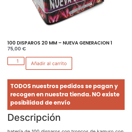
100 DISPAROS 20 MM – NUEVA GENERACION 1
75,00
€
Añadir al carrito
TODOS nuestros pedidos se pagan y
recogen en nuestra tienda. NO existe
posibilidad de envío
Descripción
batería de 100 disparos con troncos de kamuro con