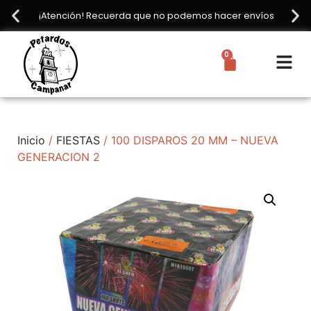
¡Atención! Recuerda que no podemos hacer envíos
0
Inicio
/
FIESTAS
/ 100 DISPAROS 20 MM – NUEVA
GENERACION 2