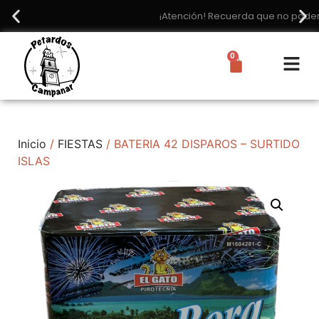
¡Atención! Recuerda que no podemos hacer envíos
0
Inicio
/
FIESTAS
/ BATERIA 42 DISPAROS – SURTIDO
ISLAS