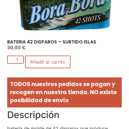
BATERIA 42 DISPAROS – SURTIDO ISLAS
30,00
€
Añadir al carrito
TODOS nuestros pedidos se pagan y
recogen en nuestra tienda. NO existe
posibilidad de envío
Descripción
batería de molde de 42 disparos que produce