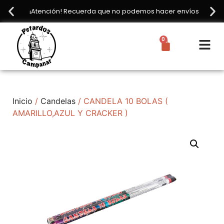
¡Atención! Recuerda que no podemos hacer envíos
0
Inicio
/
Candelas
/ CANDELA 10 BOLAS (
AMARILLO,AZUL Y CRACKER )