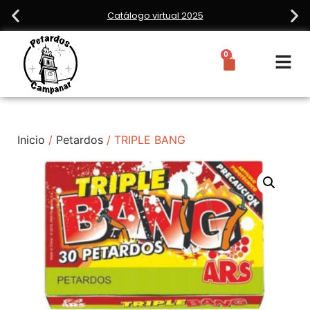
0
Inicio
/
Petardos
/ TRIPLE BANG